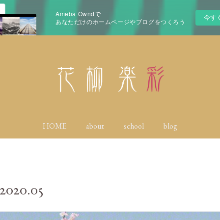
Ameba Owndで
今す
あなただけのホームページやブログをつくろう
HOME
about
school
blog
2020
.
05