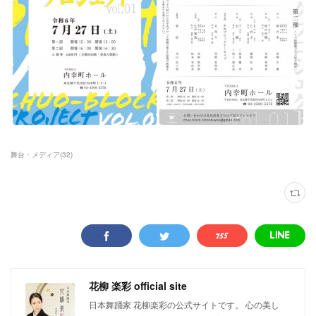
舞台・メディア
(
32
)
花柳 楽彩 official site
日本舞踊家 花柳楽彩の公式サイトです。 心の美し