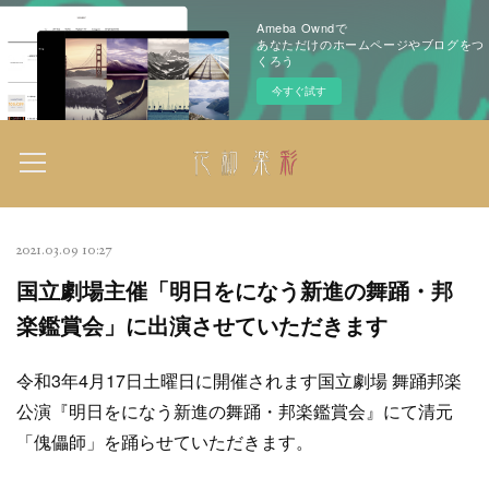
Ameba Owndで
あなただけのホームページやブログをつ
くろう
今すぐ試す
2021.03.09 10:27
国立劇場主催「明日をになう新進の舞踊・邦
楽鑑賞会」に出演させていただきます
令和3年4月17日土曜日に開催されます国立劇場 舞踊邦楽
公演『明日をになう新進の舞踊・邦楽鑑賞会』にて清元
「傀儡師」を踊らせていただきます。